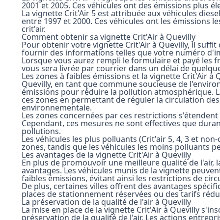
2001 et 2005. Ces véhicules ont des émissions plus é
La vignette Crit'Air 5 est attribuée aux véhicules die
entre 1997 et 2000. Ces véhicules ont les émissions le
crit'air.
Comment obtenir sa vignette Crit'Air à Quevilly
Pour obtenir votre vignette Crit'Air à Quevilly, il suf
fournir des informations telles que votre numéro d'
Lorsque vous aurez rempli le formulaire et payé les fr
vous sera livrée par courrier dans un délai de quelque
Les zones à faibles émissions et la vignette Crit'Air à 
Quevilly, en tant que commune soucieuse de l'enviro
émissions pour réduire la pollution atmosphérique. La
ces zones en permettant de réguler la circulation des
environnementale.
Les zones concernées par ces restrictions s'étendent 
Cependant, ces mesures ne sont effectives que durant 
pollutions.
Les véhicules les plus polluants (Crit'air 5, 4, 3 et non
zones, tandis que les véhicules les moins polluants pe
Les avantages de la vignette Crit'Air à Quevilly
En plus de promouvoir une meilleure qualité de l'air, la
avantages. Les véhicules munis de la vignette peuvent
faibles émissions, évitant ainsi les restrictions de circ
De plus, certaines villes offrent des avantages spécif
places de stationnement réservées ou des tarifs rédui
La préservation de la qualité de l'air à Quevilly
La mise en place de la vignette Crit'Air à Quevilly s'i
préservation de la qualité de l'air. Les actions entrepr