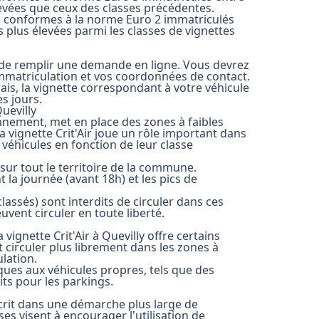
levées que ceux des classes précédentes.
sel conformes à la norme Euro 2 immatriculés
s plus élevées parmi les classes de vignettes
fit de remplir une demande en ligne. Vous devrez
immatriculation et vos coordonnées de contact.
ais, la vignette correspondant à votre véhicule
s jours.
Quevilly
nnement, met en place des zones à faibles
 vignette Crit'Air joue un rôle important dans
 véhicules en fonction de leur classe
sur tout le territoire de la commune.
la journée (avant 18h) et les pics de
-classés) sont interdits de circuler dans ces
uvent circuler en toute liberté.
 vignette Crit'Air à Quevilly offre certains
 circuler plus librement dans les zones à
ulation.
iques aux véhicules propres, tels que des
ts pour les parkings.
nscrit dans une démarche plus large de
ises visent à encourager l'utilisation de