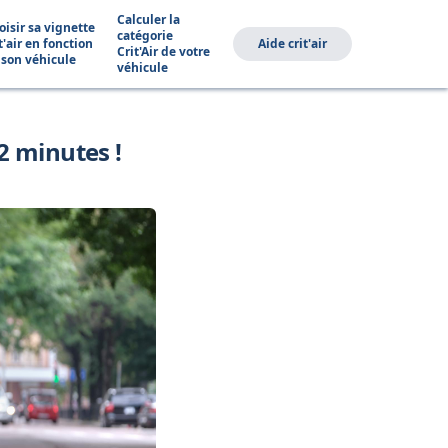
Calculer la
oisir sa vignette
catégorie
t'air en fonction
Aide crit'air
Crit'Air de votre
 son véhicule
véhicule
 2 minutes !