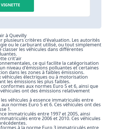
VIGNETTE
ir à Quevilly
ur plusieurs critères d'évaluation. Les autorités
rgie ou le carburant utilisé, ou tout simplement
 classer les véhicules dans différentes
luantes.
te crit'air
ronnementales, ce qui facilite la catégorisation
un niveau d'émissions polluantes et certaines
tion dans les zones à faibles émissions.
ux véhicules électriques ou à motorisation
 les émissions les plus faibles.
ce conformes aux normes Euro 5 et 6, ainsi que
s véhicules ont des émissions relativement
e les véhicules à essence immatriculés entre
s aux normes Euro 5 et 6. Ces véhicules ont des
sse 1.
nce immatriculés entre 1997 et 2005, ainsi
immatriculés entre 2006 et 2010. Ces véhicules
précédentes.
conformes à la norme Euro 3 immatriculés entre