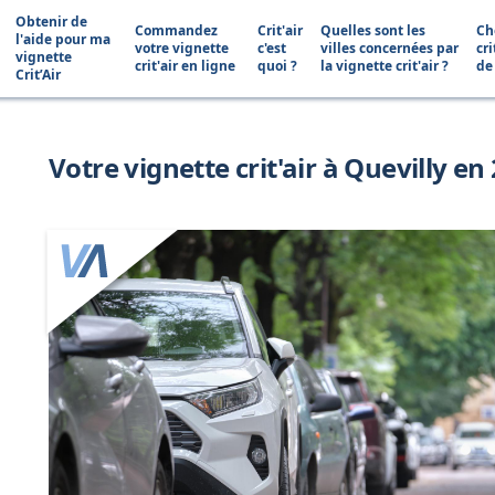
Obtenir de
Commandez
Crit'air
Quelles sont les
Ch
l'aide pour ma
votre vignette
c'est
villes concernées par
cri
vignette
crit'air en ligne
quoi ?
la vignette crit'air ?
de
Crit’Air
Votre vignette crit'air à Quevilly en