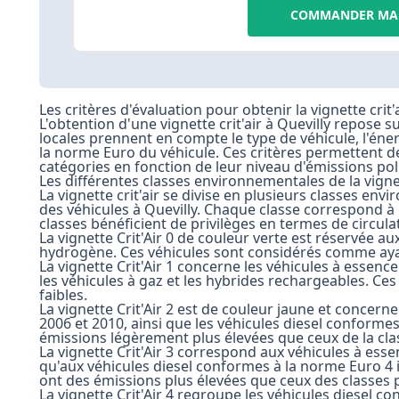
COMMANDER MA 
Les critères d'évaluation pour obtenir la vignette crit'a
L'obtention d'une vignette crit'air à Quevilly repose s
locales prennent en compte le type de véhicule, l'éne
la norme Euro du véhicule. Ces critères permettent de
catégories en fonction de leur niveau d'émissions pol
Les différentes classes environnementales de la vignet
La vignette crit'air se divise en plusieurs classes envi
des véhicules à Quevilly. Chaque classe correspond à 
classes bénéficient de privilèges en termes de circula
La vignette Crit'Air 0 de couleur verte est réservée a
hydrogène. Ces véhicules sont considérés comme ayant
La vignette Crit'Air 1 concerne les véhicules à essen
les véhicules à gaz et les hybrides rechargeables. Ce
faibles.
La vignette Crit'Air 2 est de couleur jaune et concern
2006 et 2010, ainsi que les véhicules diesel conforme
émissions légèrement plus élevées que ceux de la cla
La vignette Crit'Air 3 correspond aux véhicules à esse
qu'aux véhicules diesel conformes à la norme Euro 4 
ont des émissions plus élevées que ceux des classes 
La vignette Crit'Air 4 regroupe les véhicules diesel 