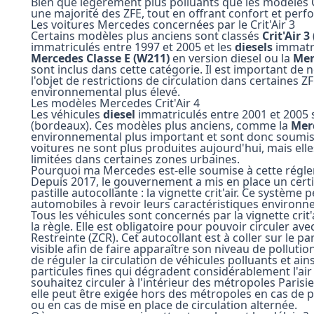
Bien que légèrement plus polluants que les modèles Cr
une majorité des ZFE
, tout en offrant confort et per
Les voitures Mercedes concernées par le Crit'Air 3
Certains modèles plus anciens sont classés
Crit'Air 3
immatriculés entre 1997 et 2005 et les
diesels
immatri
Mercedes Classe E (W211)
en version diesel ou la
Mer
sont inclus dans cette catégorie. Il est important de
l'objet de restrictions de circulation dans certaines 
environnemental plus élevé.
Les modèles Mercedes Crit'Air 4
Les véhicules
diesel
immatriculés entre 2001 et 2005 s
(bordeaux). Ces modèles plus anciens, comme la
Merc
environnemental plus important et sont donc soumis à
voitures ne sont plus produites aujourd'hui, mais elle
limitées dans certaines zones urbaines.
Pourquoi ma Mercedes est-elle soumise à cette régl
Depuis 2017, le gouvernement a mis en place un certif
pastille autocollante : la vignette crit'air. Ce systè
automobiles à revoir leurs caractéristiques environn
Tous les véhicules sont concernés par la vignette crit
la règle. Elle est obligatoire pour pouvoir circuler a
Restreinte (ZCR).
Cet autocollant est à coller
sur le pa
visible afin de faire apparaître son niveau de pollution.
de réguler la circulation de véhicules polluants et ai
particules fines qui dégradent considérablement l'air 
souhaitez circuler à l'intérieur des métropoles Parisi
elle peut être exigée hors des métropoles en cas de pi
ou en cas de mise en place de circulation alternée.