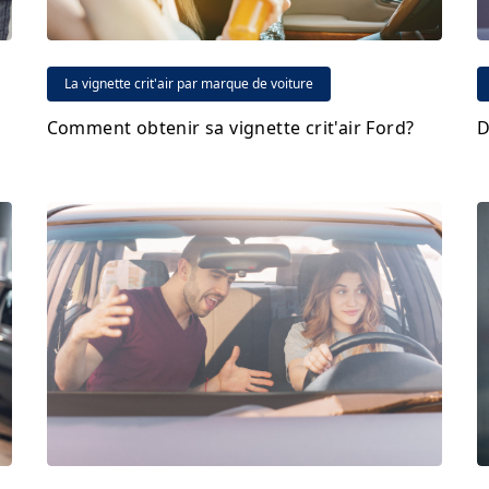
La vignette crit'air par marque de voiture
Comment obtenir sa vignette crit'air Ford?
D