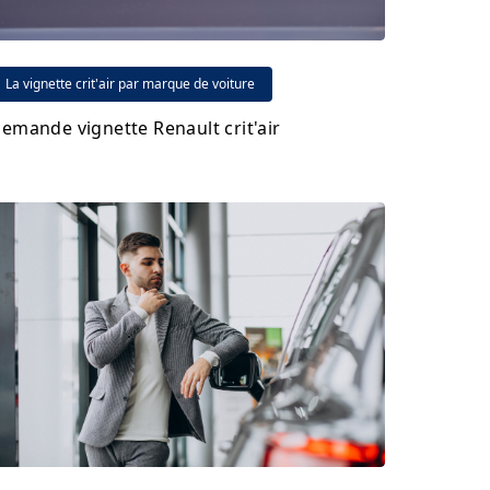
La vignette crit'air par marque de voiture
emande vignette Renault crit'air