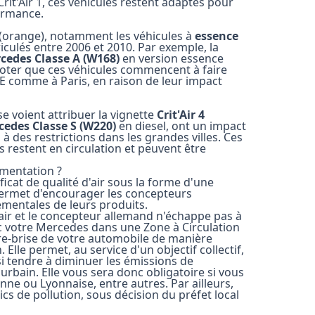
it'Air 1, ces véhicules restent adaptés pour
formance.
(orange), notamment les véhicules à
essence
culés entre 2006 et 2010. Par exemple, la
cedes Classe A (W168)
en version essence
 noter que ces véhicules commencent à faire
ZFE comme à Paris, en raison de leur impact
e voient attribuer la vignette
Crit'Air 4
edes Classe S (W220)
en diesel, ont un impact
 des restrictions dans les grandes villes. Ces
s restent en circulation et peuvent être
ementation ?
icat de qualité d'air sous la forme d'une
me permet d'encourager les concepteurs
ementales de leurs produits.
'air et le concepteur allemand n'échappe pas à
vec votre Mercedes dans une Zone à Circulation
re-brise de votre automobile de manière
 Elle permet, au service d'un objectif collectif,
nsi tendre à diminuer les émissions de
urbain. Elle vous sera donc obligatoire si vous
enne ou Lyonnaise, entre autres. Par ailleurs,
cs de pollution, sous décision du préfet local