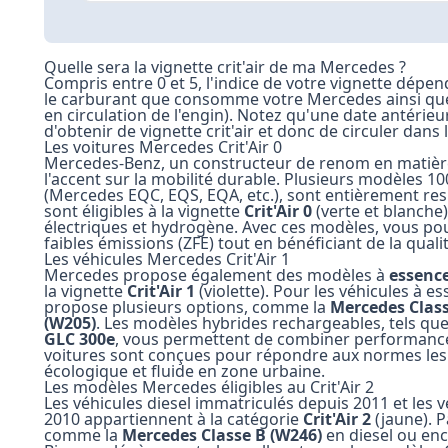
Quelle sera la vignette crit'air de ma Mercedes ?
Compris entre 0 et 5, l'indice de votre vignette dépe
le carburant que consomme votre Mercedes ainsi qu
en circulation de l'engin). Notez qu'une date antéri
d'obtenir de vignette crit'air et donc de circuler dans
Les voitures Mercedes Crit'Air 0
Mercedes-Benz, un constructeur de renom en matière
l'accent sur la mobilité durable.
Plusieurs modèles 10
(Mercedes EQC, EQS, EQA, etc.), sont entièrement re
sont éligibles à la vignette
Crit'Air 0
(verte et blanche
électriques et hydrogène. Avec ces modèles, vous pouv
faibles émissions (ZFE) tout en bénéficiant de la qual
Les véhicules Mercedes Crit'Air 1
Mercedes propose également des modèles à
essenc
la vignette
Crit'Air 1
(violette). Pour les véhicules à 
propose plusieurs options, comme la
Mercedes Class
(W205)
. Les
modèles hybrides rechargeables
, tels qu
GLC 300e
, vous permettent de combiner performance
voitures sont conçues pour répondre aux normes les 
écologique et fluide en zone urbaine.
Les modèles Mercedes éligibles au Crit'Air 2
Les véhicules diesel immatriculés depuis 2011 et les 
2010 appartiennent à la catégorie
Crit'Air 2
(jaune). 
comme la
Mercedes Classe B (W246)
en diesel ou enc