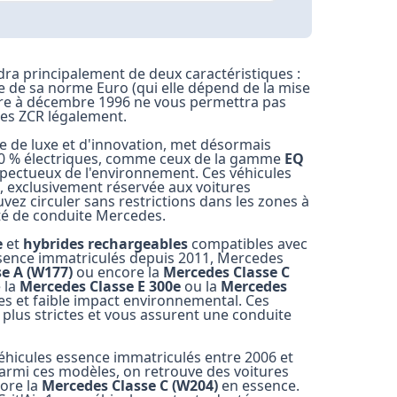
ndra principalement de deux caractéristiques :
e de
sa norme Euro
(qui elle dépend de la mise
eure à décembre 1996 ne vous permettra pas
 les ZCR légalement.
 de luxe et d'innovation, met désormais
0 % électriques
, comme ceux de la gamme
EQ
spectueux de l'environnement. Ces véhicules
), exclusivement réservée aux voitures
ez circuler sans restrictions dans les zones à
ité de conduite Mercedes.
e
et
hybrides rechargeables
compatibles avec
essence immatriculés depuis 2011, Mercedes
e A (W177)
ou encore la
Mercedes Classe C
e la
Mercedes Classe E 300e
ou la
Mercedes
s et faible impact environnemental. Ces
plus strictes et vous assurent une conduite
véhicules essence immatriculés entre 2006 et
Parmi ces modèles, on retrouve des voitures
ore la
Mercedes Classe C (W204)
en essence.