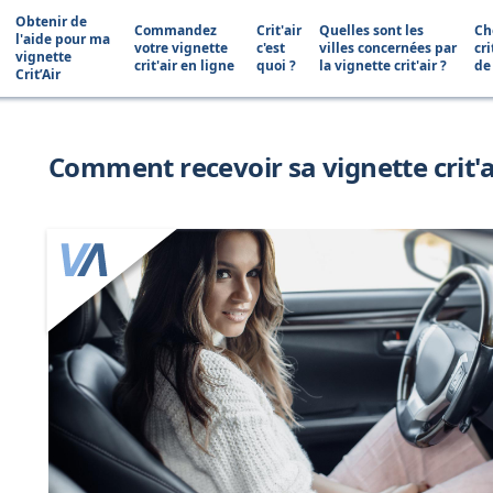
Obtenir de
Commandez
Crit'air
Quelles sont les
Ch
l'aide pour ma
votre vignette
c'est
villes concernées par
cri
vignette
crit'air en ligne
quoi ?
la vignette crit'air ?
de
Crit’Air
Comment recevoir sa vignette crit'