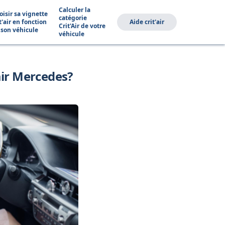
Calculer la
oisir sa vignette
catégorie
t'air en fonction
Aide crit'air
Crit'Air de votre
 son véhicule
véhicule
air Mercedes?