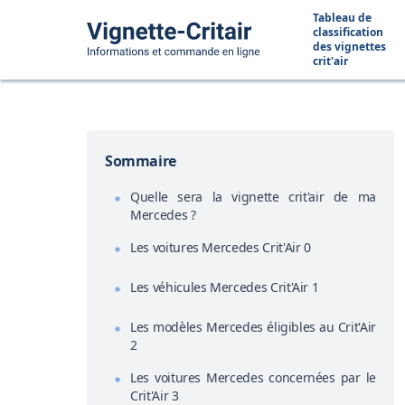
Tableau de
classification
des vignettes
crit'air
Sommaire
Quelle sera la vignette crit'air de ma
Mercedes ?
Les voitures Mercedes Crit'Air 0
Les véhicules Mercedes Crit'Air 1
Les modèles Mercedes éligibles au Crit'Air
2
Les voitures Mercedes concernées par le
Crit'Air 3