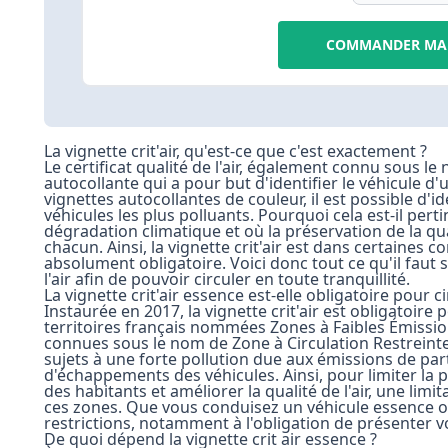
COMMANDER MA 
La vignette crit'air, qu'est-ce que c'est exactement ?
Le certificat qualité de l'air, également connu sous le n
autocollante qui a pour but d'identifier le véhicule d'
vignettes autocollantes de couleur, il est possible d'i
véhicules les plus polluants. Pourquoi cela est-il per
dégradation climatique et où la préservation de la qua
chacun. Ainsi, la vignette crit'air est dans certaines c
absolument obligatoire. Voici donc tout ce qu'il faut s
l'air afin de pouvoir circuler en toute tranquillité.
La vignette crit'air essence est-elle obligatoire pour c
Instaurée en 2017, la vignette crit'air est obligatoir
territoires français nommées Zones à Faibles Émissio
connues sous le nom de Zone à Circulation Restreinte
sujets à une forte pollution due aux émissions de par
d'échappements des véhicules. Ainsi, pour limiter la 
des habitants et améliorer la qualité de l'air, une limi
ces zones. Que vous conduisez un véhicule essence o
restrictions, notamment à l'obligation de présenter vot
De quoi dépend la vignette crit air essence ?