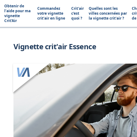
Obtenir de
Commandez
Crit'air
Quelles sont les
Ch
l'aide pour ma
votre vignette
c'est
villes concernées par
cri
vignette
crit'air en ligne
quoi ?
la vignette crit'air ?
de
Crit’Air
Vignette crit'air Essence