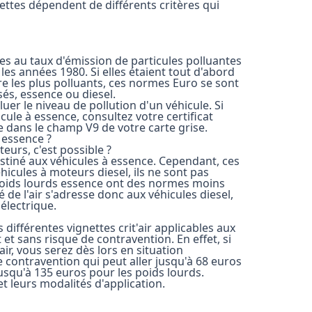
ignettes dépendent de différents critères qui
es au taux d'émission de particules polluantes
les années 1980. Si elles étaient tout d'abord
e les plus polluants, ces normes Euro se sont
és, essence ou diesel.
uer le niveau de pollution d'un véhicule. Si
ule à essence, consultez votre certificat
e dans le champ V9 de votre carte grise.
à essence ?
teurs, c'est possible ?
destiné aux véhicules à essence. Cependant, ces
icules à moteurs diesel, ils ne sont pas
 poids lourds essence ont des normes moins
té de l'air s'adresse donc aux véhicules diesel,
électrique.
 différentes vignettes crit'air applicables aux
 et sans risque de contravention. En effet, si
ir, vous serez dès lors en situation
e contravention qui peut aller jusqu'à 68 euros
 jusqu'à 135 euros pour les poids lourds.
et leurs modalités d'application.