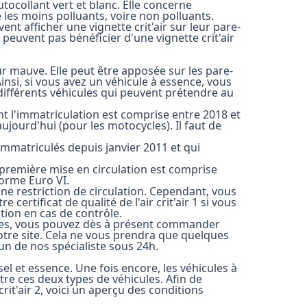
utocollant vert et blanc. Elle concerne
les moins polluants, voire non polluants.
nt afficher une vignette crit'air sur leur pare-
peuvent pas bénéficier d'une vignette crit'air
leur mauve. Elle peut être apposée sur les pare-
insi, si vous avez un véhicule à essence, vous
les différents véhicules qui peuvent prétendre au
nt l'immatriculation est comprise entre 2018 et
ujourd'hui (pour les motocycles). Il faut de
é immatriculés depuis janvier 2011 et qui
 première mise en circulation est comprise
norme Euro VI.
une restriction de circulation. Cependant, vous
rtificat de qualité de l'air crit'air 1 si vous
tion en cas de contrôle.
itères, vous pouvez dès à présent commander
notre site. Cela ne vous prendra que quelques
un de nos spécialiste sous 24h.
sel et essence. Une fois encore, les véhicules à
tre ces deux types de véhicules. Afin de
crit'air 2, voici un aperçu des conditions