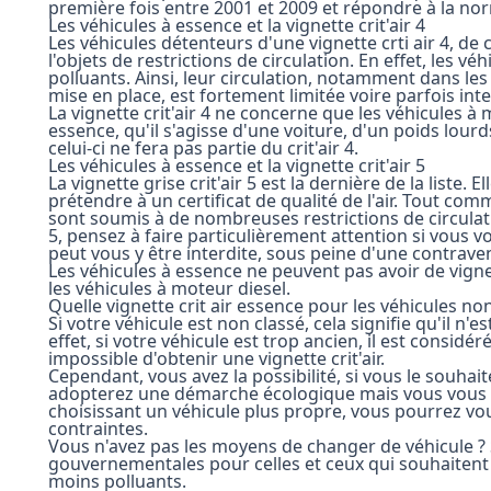
première fois entre 2001 et 2009 et répondre à la norm
Les véhicules à essence et la vignette crit'air 4
Les véhicules détenteurs d'une vignette crti air 4, de
l'objets de restrictions de circulation. En effet, les v
polluants. Ainsi, leur circulation, notamment dans les
mise en place, est fortement limitée voire parfois inte
La vignette crit'air 4 ne concerne que les véhicules à 
essence, qu'il s'agisse d'une voiture, d'un poids lourd
celui-ci ne fera pas partie du crit'air 4.
Les véhicules à essence et la vignette crit'air 5
La vignette grise crit'air 5 est la dernière de la liste.
prétendre à un certificat de qualité de l'air. Tout comme 
sont soumis à de nombreuses restrictions de circulatio
5, pensez à faire particulièrement attention si vous 
peut vous y être interdite, sous peine d'une contrave
Les véhicules à essence ne peuvent pas avoir de vignet
les véhicules à moteur diesel.
Quelle vignette crit air essence pour les véhicules non
Si votre véhicule est non classé, cela signifie qu'il n'est
effet, si votre véhicule est trop ancien, il est considér
impossible d'obtenir une vignette crit'air.
Cependant, vous avez la possibilité, si vous le souhai
adopterez une démarche écologique mais vous vous simp
choisissant un véhicule plus propre, vous pourrez v
contraintes.
Vous n'avez pas les moyens de changer de véhicule ? 
gouvernementales pour celles et ceux qui souhaitent 
moins polluants.