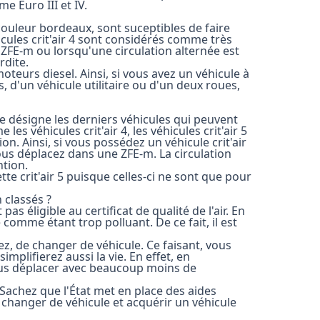
e Euro III et IV.
 couleur bordeaux, sont suceptibles de faire
éhicules crit'air 4 sont considérés comme très
 ZFE-m ou lorsqu'une circulation alternée est
rdite.
moteurs diesel. Ainsi, si vous avez un véhicule à
s, d'un véhicule utilitaire ou d'un deux roues,
 Elle désigne les derniers véhicules qui peuvent
les véhicules crit'air 4, les véhicules crit'air 5
n. Ainsi, si vous possédez un véhicule crit'air
vous déplacez dans une ZFE-m. La circulation
ntion.
te crit'air 5 puisque celles-ci ne sont que pour
 classés ?
 pas éligible au certificat de qualité de l'air. En
é comme étant trop polluant. De ce fait, il est
tez, de changer de véhicule. Ce faisant, vous
lifierez aussi la vie. En effet, en
ous déplacer avec beaucoup moins de
Sachez que l'État met en place des aides
changer de véhicule et acquérir un véhicule