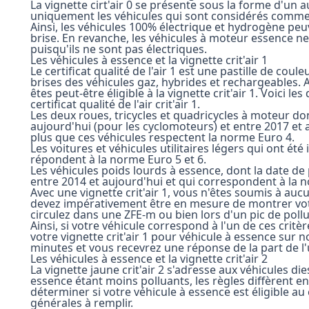
La vignette cirt'air 0 se présente sous la forme d'un a
uniquement les véhicules qui sont considérés comme 
Ainsi, les véhicules 100% électrique et hydrogène peuve
brise. En revanche, les véhicules à moteur essence ne 
puisqu'ils ne sont pas électriques.
Les véhicules à essence et la vignette crit'air 1
Le certificat qualité de l'air 1 est une pastille de cou
brises des véhicules gaz, hybrides et rechargeables. A
êtes peut-être éligible à la vignette crit'air 1. Voici 
certificat qualité de l'air crit'air 1.
Les deux roues, tricycles et quadricycles à moteur do
aujourd'hui (pour les cyclomoteurs) et entre 2017 et a
plus que ces véhicules respectent la norme Euro 4.
Les voitures et véhicules utilitaires légers qui ont ét
répondent à la norme Euro 5 et 6.
Les véhicules poids lourds à essence, dont la date de
entre 2014 et aujourd'hui et qui correspondent à la 
Avec une vignette crit'air 1, vous n'êtes soumis à auc
devez impérativement être en mesure de montrer votre ce
circulez dans une ZFE-m ou bien lors d'un pic de pollu
Ainsi, si votre véhicule correspond à l'un de ces cr
votre vignette crit'air 1 pour véhicule à essence sur 
minutes et vous recevrez une réponse de la part de l'
Les véhicules à essence et la vignette crit'air 2
La vignette jaune crit'air 2 s'adresse aux véhicules die
essence étant moins polluants, les règles diffèrent en
déterminer si votre véhicule à essence est éligible au 
générales à remplir.