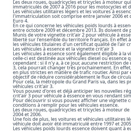
Les deux roues, quadricycles et tricycles à moteur q
immatriculés de 2007 à 2016 pour les motocycles et d
Les véhicules utilitaires légers et les voitures à ess
l'immatriculation soit comprise entre janvier 2006 e
Euro 4.
En ce qui concerne les véhicules poids lourds à essen
entre octobre 2009 et décembre 2013. Ils doivent de 
Munis de votre vignette crit'air 2 pour véhicule à es
liberté sur l'ensemble du territoire français. En effet à
les véhicules titulaires d'un certificat qualité de l'air cri
Les véhicules à essence et la vignette crit'air 3
Les véhicules à essence sont également éligible à la vi
celle-ci est destinée aux véhicules diesel ou essence 
cependant : si il n'y a, à ce jour, aucune restriction de
3, cela pourrait changer très prochainement. En eff
en plus strictes en matière de trafic routier. Ainsi p
objectif de réduire considérablement le flux de circu
Pour cela, la métropole du Grand Paris va, dans les pr
véhicules crit'air 3.
Vous pouvez d'ores et déjà anticiper les nouvelles 
crit'air 3 pour véhicule à essence en vous rendant s
Pour découvrir si vous pouvez afficher une vignette crit
conditions à remplir pour les véhicules essence.
Les deux roues, quadricycles et tricycles à moteur d
2004 et 2006.
Une fois de plus, les voitures et véhicules utilitaires
véhicule doit avoir été immatriculé entre 1997 et 200
Les véhicules poids lourds essence doivent quant à eu