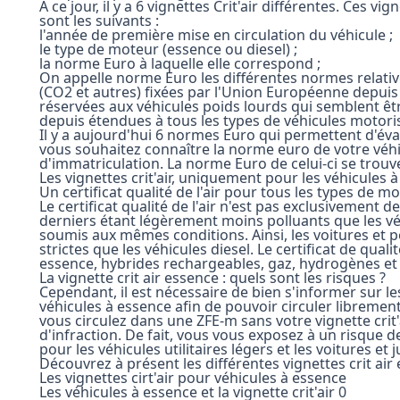
À ce jour, il y a 6 vignettes Crit'air différentes. Ces v
sont les suivants :
l'année de première mise en circulation du véhicule ;
le type de moteur (essence ou diesel) ;
la norme Euro à laquelle elle correspond ;
On appelle norme Euro les différentes normes relativ
(CO2 et autres) fixées par l'Union Européenne depuis 
réservées aux véhicules poids lourds qui semblent êtr
depuis étendues à tous les types de véhicules motoris
Il y a aujourd'hui 6 normes Euro qui permettent d'éval
vous souhaitez connaître la norme euro de votre véhic
d'immatriculation. La norme Euro de celui-ci se trouv
Les vignettes crit'air, uniquement pour les véhicules 
Un certificat qualité de l'air pour tous les types de mo
Le certificat qualité de l'air n'est pas exclusivement 
derniers étant légèrement moins polluants que les véh
soumis aux mêmes conditions. Ainsi, les voitures et
strictes que les véhicules diesel. Le certificat de quali
essence, hybrides rechargeables, gaz, hydrogènes et 
La vignette crit air essence : quels sont les risques ?
Cependant, il est nécessaire de bien s'informer sur les
véhicules à essence afin de pouvoir circuler librement
vous circulez dans une ZFE-m sans votre vignette crit'a
d'infraction. De fait, vous vous exposez à un risque d
pour les véhicules utilitaires légers et les voitures et
Découvrez à présent les différentes vignettes crit air 
Les vignettes cirt'air pour véhicules à essence
Les véhicules à essence et la vignette crit'air 0