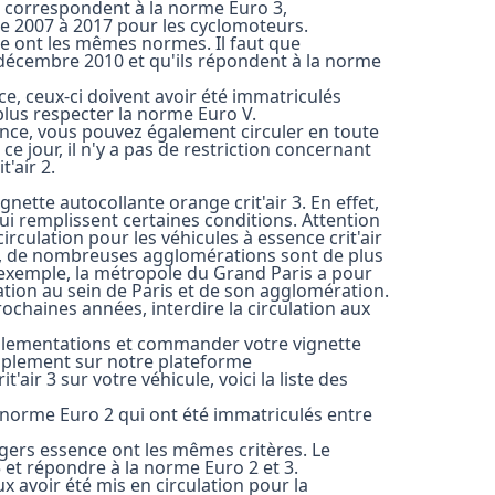
ui correspondent à la norme Euro 3,
e 2007 à 2017 pour les cyclomoteurs.
ence ont les mêmes normes. Il faut que
t décembre 2010 et qu'ils répondent à la norme
ce, ceux-ci doivent avoir été immatriculés
plus respecter la norme Euro V.
sence, vous pouvez également circuler en toute
 ce jour, il n'y a pas de restriction concernant
t'air 2.
gnette autocollante orange crit'air 3. En effet,
qui remplissent certaines conditions. Attention
 circulation pour les véhicules à essence crit'air
et, de nombreuses agglomérations sont de plus
ar exemple, la métropole du Grand Paris a pour
lation au sein de Paris et de son agglomération.
ochaines années, interdire la circulation aux
réglementations et commander votre vignette
implement sur notre plateforme
'air 3 sur votre véhicule, voici la liste des
e norme Euro 2 qui ont été immatriculés entre
 légers essence ont les mêmes critères. Le
5 et répondre à la norme Euro 2 et 3.
x avoir été mis en circulation pour la