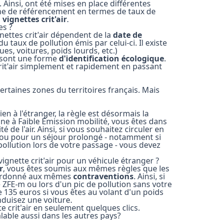
 Ainsi, ont été mises en place différentes
ne de référencement en termes de taux de
s
vignettes crit'air
.
es ?
gnettes crit'air dépendent de la
date de
u taux de pollution émis par celui-ci. Il existe
s, voitures, poids lourds, etc.)
s sont une forme
d'identification écologique
.
it'air simplement et rapidement en passant
 certaines zones du territoires français. Mais
en à l'étranger, la règle est désormais la
ne à Faible Émission mobilité, vous êtes dans
 de l'air. Ainsi, si vous souhaitez circuler en
ou pour un séjour prolongé - notamment si
 pollution lors de votre passage - vous devez
ignette crit'air pour un véhicule étranger ?
r
, vous êtes soumis aux mêmes règles que les
ubordonné aux mêmes
contraventions
. Ainsi, si
 ZFE-m ou lors d'un pic de pollution sans votre
e 135 euros si vous êtes au volant d'un poids
nduisez une voiture.
crit'air en seulement quelques clics.
alable aussi dans les autres pays?