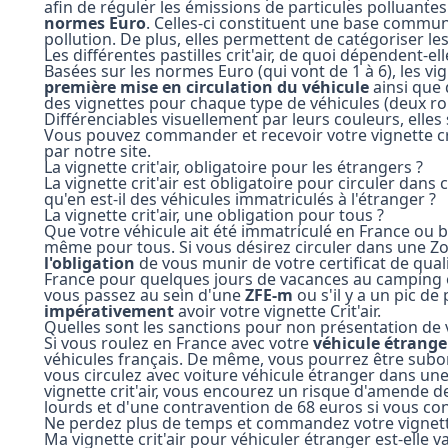
afin de réguler les émissions de particules polluantes.
normes Euro
. Celles-ci constituent une base commu
pollution. De plus, elles permettent de catégoriser le
Les différentes pastilles crit'air, de quoi dépendent-ell
Basées sur les normes Euro (qui vont de 1 à 6), les vi
première mise en circulation du véhicule
ainsi que d
des vignettes pour chaque type de véhicules (deux roue
Différenciables visuellement par leurs couleurs, elle
Vous pouvez commander et recevoir votre vignette cr
par notre site.
La vignette crit'air, obligatoire pour les étrangers ?
La vignette crit'air est obligatoire pour circuler dans
qu'en est-il des véhicules immatriculés à l'étranger ?
La vignette crit'air, une obligation pour tous ?
Que votre véhicule ait été immatriculé en France ou bi
même pour tous. Si vous désirez circuler dans une Zo
l'obligation
de vous munir de votre certificat de qualité
France pour quelques jours de vacances au camping 
vous passez au sein d'une
ZFE-m
ou s'il y a un pic de
impérativement
avoir votre vignette Crit'air.
Quelles sont les sanctions pour non présentation de v
Si vous roulez en France avec votre
véhicule étrange
véhicules français. De même, vous pourrez être s
vous circulez avec voiture véhicule étranger dans une
vignette crit'air, vous encourez un risque d'amende d
lourds et d'une contravention de 68 euros si vous co
Ne perdez plus de temps et commandez votre vignette 
Ma vignette crit'air pour véhiculer étranger est-elle v