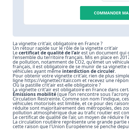
COMMANDER MA 
La vignette crit'air, obligatoire en France ?
Un retour rapide sur le rôle de la vignette crit'air
Le
certificat de qualité de l'air
est un document qui d
l'ensemble du territoire français. Mis en place en 2017, 
de pollution, notamment de CO2, qu'émet un véhicule. 
français, il est obligatoire de se munir de sa vignette c
véhicules ayant même
interdiction de circuler
.
Pour obtenir votre vignette crit'air, rien de plus simp
ligne https://vignettecritair.com et recevez une répon
Où la pastille crit'air est-elle obligatoire ?
La vignette crit'air est obligatoire en France dans c
Émissions mobilité
(que l'on rencontre sous l'acron
Circulation Restreinte. Comme son nom l'indique, ces 
véhicules motorisés est limitée, et ce pour des raisons
réduite sont majoritairement des métropoles, des zo
pollution atmosphérique due au trafic routier est co
Le certificat de qualité de l'air, un moyen de réduire
La circulation routière représente une grande partie 
cette raison que l'Union Européenne se penche depu