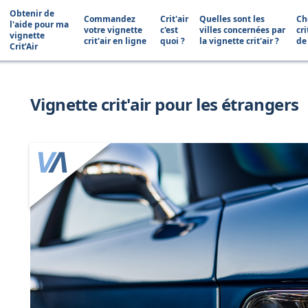
Obtenir de
Commandez
Crit'air
Quelles sont les
Ch
l'aide pour ma
votre vignette
c'est
villes concernées par
cri
vignette
crit'air en ligne
quoi ?
la vignette crit'air ?
de
Crit’Air
Vignette crit'air pour les étrangers