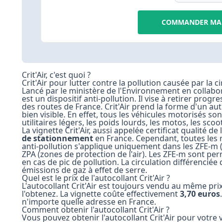
COMMANDER MA 
Crit'Air, c'est quoi ?
Crit'Air pour lutter contre la pollution causée par la c
Lancé par le ministère de l'Environnement en collaborat
est un dispositif anti-pollution. Il vise à retirer prog
des routes de France. Crit'Air prend la forme d'un aut
bien visible. En effet, tous les véhicules motorisés sont
utilitaires légers, les poids lourds, les motos, les scoot
La vignette Crit'Air, aussi appelée certificat qualité de 
de stationnement
en France. Cependant, toutes les r
anti-pollution s'applique uniquement dans les ZFE-m (
ZPA (zones de protection de l'air). Les ZFE-m sont pe
en cas de pic de pollution. La circulation différenciée
émissions de gaz à effet de serre.
Quel est le prix de l'autocollant Crit'Air ?
L'autocollant Crit'Air est toujours vendu au même pri
l'obtenez. La vignette coûte effectivement
3,70 euros
n'importe quelle adresse en France.
Comment obtenir l'autocollant Crit'Air ?
Vous pouvez obtenir l'autocollant Crit'Air pour votre 