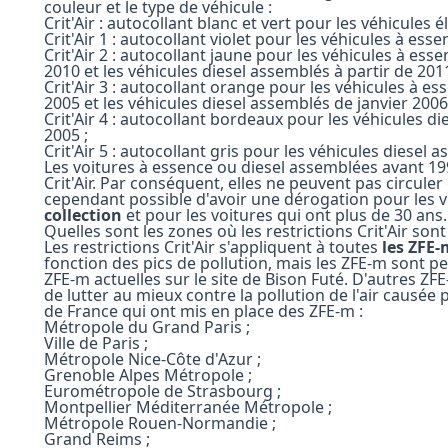
couleur et le type de véhicule :
Crit'Air : autocollant blanc et vert pour les véhicules 
Crit'Air 1 : autocollant violet pour les véhicules à ess
Crit'Air 2 : autocollant jaune pour les véhicules à e
2010 et les véhicules diesel assemblés à partir de 2011
Crit'Air 3 : autocollant orange pour les véhicules à 
2005 et les véhicules diesel assemblés de janvier 200
Crit'Air 4 : autocollant bordeaux pour les véhicules 
2005 ;
Crit'Air 5 : autocollant gris pour les véhicules diese
Les voitures à essence ou diesel assemblées avant 1
Crit'Air. Par conséquent, elles ne peuvent pas circuler 
cependant possible d'avoir une dérogation pour les
collection
et pour les voitures qui ont plus de 30 ans.
Quelles sont les zones où les restrictions Crit'Air son
Les restrictions Crit'Air s'appliquent à toutes
les ZFE-
fonction des pics de pollution, mais les ZFE-m sont p
ZFE-m actuelles sur le site de Bison Futé. D'autres ZF
de lutter au mieux contre la pollution de l'air causée pa
de France qui ont mis en place des ZFE-m :
Métropole du Grand Paris ;
Ville de Paris ;
Métropole Nice-Côte d'Azur ;
Grenoble Alpes Métropole ;
Eurométropole de Strasbourg ;
Montpellier Méditerranée Métropole ;
Métropole Rouen-Normandie ;
Grand Reims ;