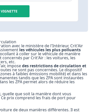
VIGNETTE
irculation
ion avec le ministère de l'Intérieur, Crit'Air
ressivement
les véhicules les plus polluants
ocollant à coller sur le véhicule de manière
 concernés par Crit'Air : les voitures, les
ers, etc.
l'air, impose
des restrictions de circulation et
outes ne sont pas concernées. Le dispositif
zones à faibles émissions mobilité) et dans les
rmanentes tandis que les ZPA sont instaurées
 dans les ZPA permet alors de réduire les
x, quelle que soit la manière dont vous
. Ce prix comprend les frais de port pour
voiture de deux manières différentes. Il est