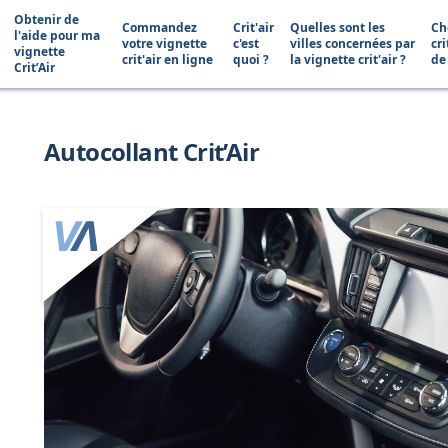
Obtenir de
Commandez
Crit'air
Quelles sont les
Ch
l'aide pour ma
votre vignette
c'est
villes concernées par
cri
vignette
crit'air en ligne
quoi ?
la vignette crit'air ?
de
Crit’Air
Autocollant Crit’Air