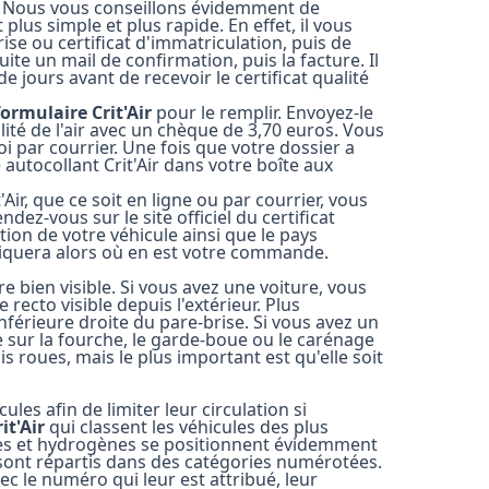
. Nous vous conseillons évidemment de
lus simple et plus rapide. En effet, il vous
ise ou certificat d'immatriculation, puis de
ite un mail de confirmation, puis la facture. Il
e jours avant de recevoir le certificat qualité
ormulaire Crit'Air
pour le remplir. Envoyez-le
lité de l'air avec un chèque de 3,70 euros. Vous
 par courrier. Une fois que votre dossier a
autocollant Crit'Air dans votre boîte aux
ir, que ce soit en ligne ou par courrier, vous
ndez-vous sur le site officiel du certificat
tion de votre véhicule ainsi que le pays
ndiquera alors où en est votre commande.
re bien visible. Si vous avez une voiture, vous
e recto visible depuis l'extérieur. Plus
inférieure droite du pare-brise. Si vous avez un
lée sur la fourche, le garde-boue ou le carénage
s roues, mais le plus important est qu'elle soit
cules afin de limiter leur circulation si
it'Air
qui classent les véhicules des plus
ques et hydrogènes se positionnent évidemment
 sont répartis dans des catégories numérotées.
vec le numéro qui leur est attribué, leur